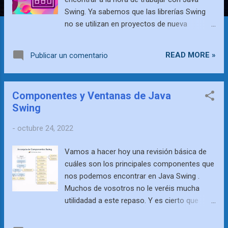
Swing. Ya sabemos que las librerías Swing
no se utilizan en proyectos de nueva
creación, así que simplemente
mantengamos esta información disponible
READ MORE »
Publicar un comentario
para cuando nos toque adaptar algún
sistema clásico. Puede que estéis 10 años
sin necesitar la documentación, pero lo más
Componentes y Ventanas de Java
probable es que tarde o temprano tengáis
Swing
que recurrir a ella. Hace algunas semanas
estuvimos revisando las Ventanas y los
-
octubre 24, 2022
Componentes Swing, así que ahora vamos a
completar dicha información hablando sobre
Vamos a hacer hoy una revisión básica de
los Layouts Swing. ¿Y qué son los
cuáles son los principales componentes que
Layouts Swing? Bueno, realmente es un
nos podemos encontrar en Java Swing .
concepto que no tiene mucho misterio. Los
Muchos de vosotros no le veréis mucha
Layouts o Disposiciones de Java Swing son
utilidadad a este repaso. Y es cierto que
las diferentes tipologías de estructuras con
Java Swing ya no se utiliza en la creación de
las que podemos disponer los
nuevas aplicaciones. Sin embargo, en