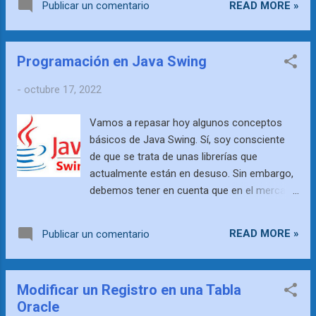
Componentes Swing en la interfaz gráfica .
READ MORE »
Publicar un comentario
nuestra vida laboral (40 años dan para
Básicamente, los permiten organizar los
mucho) es muy probable que, tarde o
objetos en las ventanas para que se
temprano, nos encontremos con un
muestren de la forma requerid...
Programación en Java Swing
proyecto clásico que esté implementado
utilizando sus librerías. Así que nunca está
-
octubre 17, 2022
de más tener un lugar al que recurrir para
consultar los diferentes tipos de objetos
Vamos a repasar hoy algunos conceptos
(componentes y ventanas) que nos
básicos de Java Swing. Sí, soy consciente
podemos encontrar en Java Swing .
de que se trata de unas librerías que
Mencionar que lo que veremos a
actualmente están en desuso. Sin embargo,
continuación no pretende ser una revisión
debemos tener en cuenta que en el mercado
exhaustiva de todos los tipos de objetos que
no sólo nos vamos a encontrar con
nos podemos encontrar en Java Swing.
proyectos de nueva creación y que, por
Prefiero centrarme en mencionar aquellos
READ MORE »
Publicar un comentario
tanto, en un momento dado nos puede tocar
componentes que se utilizan con mayor
mantener una aplicación clásica. Nunca
asiduidad y que, por tanto, son los que
viene mal controlar algunos conceptos de
tenemos más probabilidad de encontrar en
Modificar un Registro en una Tabla
bibliotecas antiguas o, al menos, saber
un proyecto clásico. Componentes y
Oracle
dónde podemos informarnos sobre ellas. Y