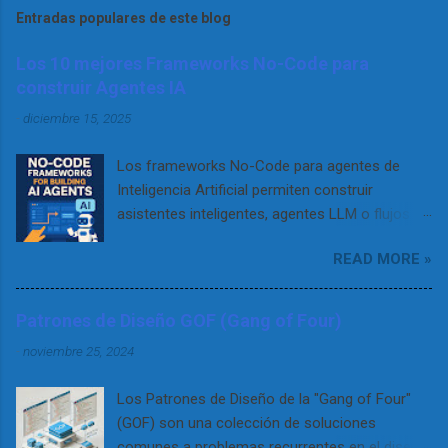
Entradas populares de este blog
Los 10 mejores Frameworks No-Code para
construir Agentes IA
-
diciembre 15, 2025
Los frameworks No-Code para agentes de
Inteligencia Artificial permiten construir
asistentes inteligentes, agentes LLM o flujos
RAG complejos sin necesidad de programar. Se
READ MORE »
apoyan en interfaces visuales, configuración
declarativa o flujos tipo drag & drop para que
cualquier desarrollador (no técnico) pueda
Patrones de Diseño GOF (Gang of Four)
diseñar, probar y desplegar agentes que
-
noviembre 25, 2024
interactúen con usuarios o datos. Gracias a
estos entornos, es posible construir desde
Los Patrones de Diseño de la "Gang of Four"
simples chatbots hasta sistemas avanzados
(GOF) son una colección de soluciones
que combinan modelos LLM (como GPT-4 o
comunes a problemas recurrentes en el diseño