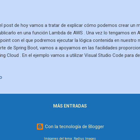
el post de hoy vamos a tratar de explicar cómo podemos crear un m
ublicarlo en una función Lambda de AWS . Una vez lo tengamos en
point con el que podremos ejecutar la lógica contenida en nuestro mi
rte de Spring Boot, vamos a apoyarnos en las facilidades proporcio
ing Cloud . En el ejemplo vamos a utilizar Visual Studio Code para des
ceso sería equivalente utilizando Eclipse. Como punto de partida d
oner que ya tenemos creada una aplicación Spring Boot, denominada
io
ar la aplicación hemos utilizado la siguiente configuración en el Sprin
erado el proyecto y cargado en nuestro Visual Studio Code, la estru
ería quedar algo así como la siguiente: Generación de paquete JA
os a seguir para config...
MÁS ENTRADAS
Con la tecnología de Blogger
Imágenes del tema:
Radius Images