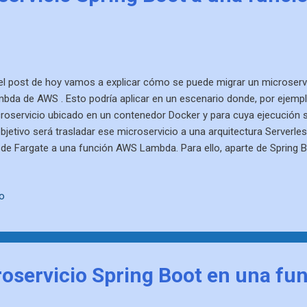
el post de hoy vamos a explicar cómo se puede migrar un microservi
bda de AWS . Esto podría aplicar en un escenario donde, por ejemp
roservicio ubicado en un contenedor Docker y para cuya ejecución se
objetivo será trasladar ese microservicio a una arquitectura Serverle
de Fargate a una función AWS Lambda. Para ello, aparte de Spring 
las facilidades proporcionadas por el proyecto Spring Cloud . En el e
ual Studio Code para desarrollar la función, pero el proceso sería equ
io
 que tener en cuenta que trasladar un microservicio desde una arqui
uitectura Serverless requiere algunas adaptaciones previas. No son
viene saber que no es un cambio directo. Migrar microservicio Spr
mbda Como punto de...
roservicio Spring Boot en una f