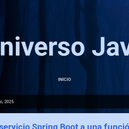
Ir al contenido principal
niverso Ja
INICIO
o, 2025
servicio Spring Boot a una func