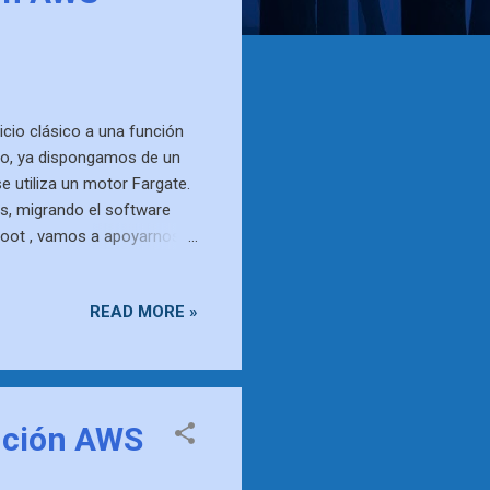
cio clásico a una función
lo, ya dispongamos de un
 utiliza un motor Fargate.
ss, migrando el software
Boot , vamos a apoyarnos
jemplo vamos a utilizar
ivalente utilizando Eclipse.
READ MORE »
tectura tradicional a una
 cambios complejos, pero
ing Boot a una función AWS
unción AWS