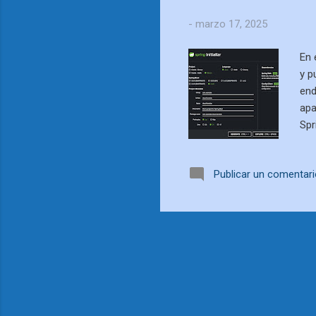
-
marzo 17, 2025
En 
y p
end
apa
Spr
pro
sup
Publicar un comentar
cre
gen
deb
pas