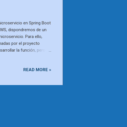
icroservicio en Spring Boot
 AWS, dispondremos de un
croservicio. Para ello,
nadas por el proyecto
arrollar la función, pero el
e nuestro proyecto, vamos a
 "cloud-function". Para
READ MORE »
g Initializr . Una vez
ctura de nuestra aplicación
R con el microservicio Los