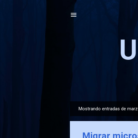
U
Mostrando entradas de marz
E
n
t
Migrar micro
r