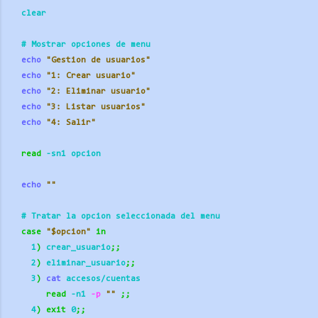
  clear
  # Mostrar opciones de menu
echo
"Gestion de usuarios"
echo
"1: Crear usuario"
echo
"2: Eliminar usuario"
echo
"3: Listar usuarios"
echo
"4: Salir"
read
 -sn1 opcion
echo
""
  # Tratar la opcion seleccionada del menu
case
"$opcion"
in
    1
)
 crear_usuario
;;
    2
)
 eliminar_usuario
;;
    3
)
cat
 accesos/cuentas
read
 -n1
 -p
""
;;
    4
)
exit
 0
;;