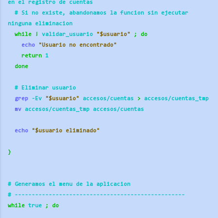
en el registro de cuentas
  # Si no existe, abandonamos la funcion sin ejecutar 
ninguna eliminacion
while
!
 validar_usuario 
"$usuario"
;
do
echo
"Usuario no encontrado"
return
 1
done
  # Eliminar usuario
grep
 -Ev 
"$usuario"
 accesos/cuentas 
>
 accesos/cuentas_tmp
mv
 accesos/cuentas_tmp accesos/cuentas
echo
"$usuario eliminado"
}
# Generamos el menu de la aplicacion
# ----------
----------
----------
----------
---------- 
while
 true 
;
do