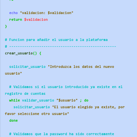
echo
"validacion: $validacion"
return
$validacion
}
# Funcion para añadir el usuario a la plataforma
# ----------
----------
----------
----------
---------- 
crear_usuario
()
{
  solicitar_usuario 
"Introduzca los datos del nuevo 
usuario"
  # Validamos si el usuario introducido ya existe en el 
registro de cuentas
while
 validar_usuario 
"$usuario"
;
do
    solicitar_usuario 
"El usuario elegido ya existe, por 
favor seleccione otro usuario"
done
  # Validamos que la password ha sido correctamente 