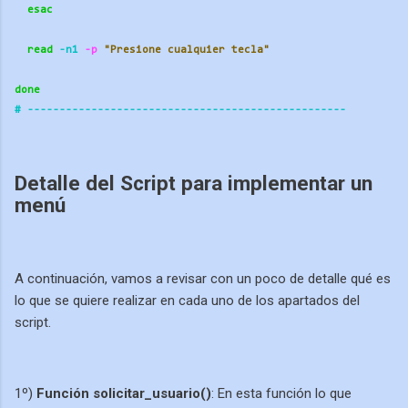
esac
read
 -n1
 -p
"Presione cualquier tecla"
done
# ----------
----------
----------
----------
----------
Detalle del Script para implementar un
menú
A continuación, vamos a revisar con un poco de detalle qué es
lo que se quiere realizar en cada uno de los apartados del
script.
1º)
Función solicitar_usuario()
: En esta función lo que