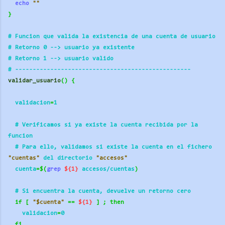
echo
""
}
# Funcion que valida la existencia de una cuenta de usuario
# Retorno 0 --> usuario ya existente
# Retorno 1 --> usuario valido
# ----------
----------
----------
----------
---------- 
validar_usuario
()
{
  validacion
=
1
  # Verificamos si ya existe la cuenta recibida por la 
funcion
  # Para ello, validamos si existe la cuenta en el fichero 
"cuentas"
 del directorio 
"accesos"
  cuenta
=$(
grep
${1}
 accesos/cuentas
)
  # Si encuentra la cuenta, devuelve un retorno cero
if
[
"$cuenta"
==
${1}
]
;
then
    validacion
=
0
fi