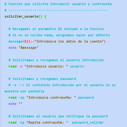
# Funcion que solicita introducir usuario y contraseña
# ----------
----------
----------
----------
----------
solicitar_usuario
()
{
  # Recogemos el parametro $1 enviado a la funcion
  # Si no se recibe nada, asignamos valor por defecto
  message
=
${1:-
"Introduzca los datos de la cuenta"
}
echo
"$message"
  # Solicitamos y recogemos el usuario introducido
read
 -p
"Introduzca usuario: "
 usuario
  # Solicitamos y recogemos password
  # -s --> El contenido introducido por el usuario no se 
muestra por pantalla
read
 -sp 
"Introduzca contraseña: "
 password
echo
""
  # Solicitamos al usuario que verifique la password
read
 -sp 
"Repita contraseña: "
  password_validar