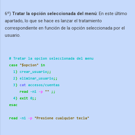
6º)
Tratar la opción seleccionada del menú
: En este último
apartado, lo que se hace es lanzar el tratamiento
correspondiente en función de la opción seleccionada por el
usuario.
  # Tratar la opcion seleccionada del menu
case
"$opcion"
in
    1
)
 crear_usuario
;;
    2
)
 eliminar_usuario
;;
    3
)
cat
 accesos/cuentas
read
 -n1
 -p
""
;;
    4
)
exit
 0
;;
esac
read
 -n1
 -p
"Presione cualquier tecla"