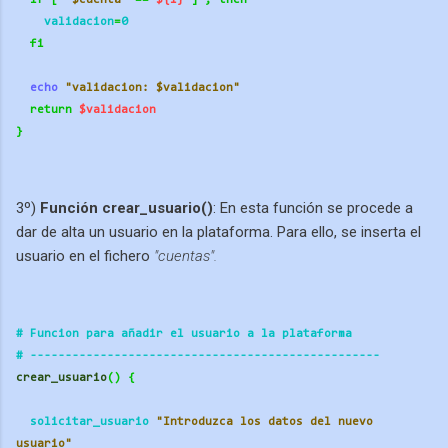
if
[
"$cuenta"
==
${1}
]
;
then
    validacion
=
0
fi
echo
"validacion: $validacion"
return
$validacion
}
3º)
Función crear_usuario()
: En esta función se procede a
dar de alta un usuario en la plataforma. Para ello, se inserta el
usuario en el fichero
"cuentas".
# Funcion para añadir el usuario a la plataforma
# ----------
----------
----------
----------
---------- 
crear_usuario
()
{
  solicitar_usuario 
"Introduzca los datos del nuevo 
usuario"