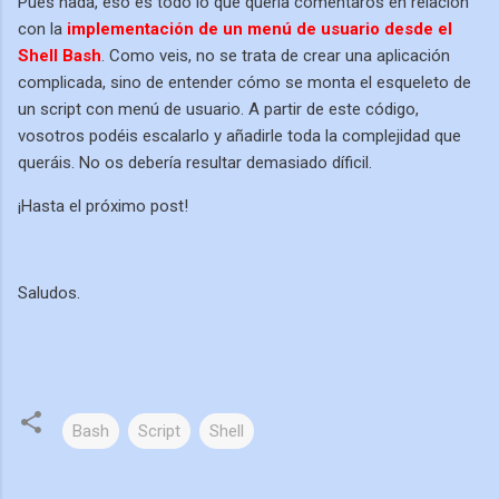
Pues nada, eso es todo lo que quería comentaros en relación
con la
implementación de un menú de usuario desde el
Shell Bash
. Como veis, no se trata de crear una aplicación
complicada, sino de entender cómo se monta el esqueleto de
un script con menú de usuario. A partir de este código,
vosotros podéis escalarlo y añadirle toda la complejidad que
queráis. No os debería resultar demasiado díficil.
¡Hasta el próximo post!
Saludos.
Bash
Script
Shell
C