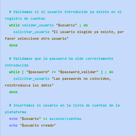
  # Validamos si el usuario introducido ya existe en el 
registro de cuentas
while
 validar_usuario 
"$usuario"
;
do
    solicitar_usuario 
"El usuario elegido ya existe, por 
favor seleccione otro usuario"
done
  # Validamos que la password ha sido correctamente 
introducida
while
[
"$password"
!=
"$password_validar"
]
;
do
    solicitar_usuario 
"Las passwords no coinciden, 
reintroduzca los datos"
done
  # Insertamos el usuario en la lista de cuentas de la 
plataforma
echo
"$usuario"
>>
 accesos/cuentas
echo
"$usuario creado"