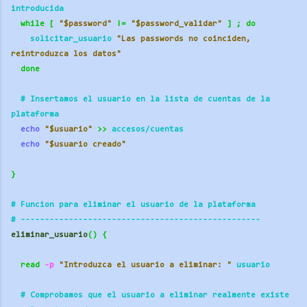
introducida
while
[
"$password"
!=
"$password_validar"
]
;
do
    solicitar_usuario 
"Las passwords no coinciden, 
reintroduzca los datos"
done
  # Insertamos el usuario en la lista de cuentas de la 
plataforma
echo
"$usuario"
>>
 accesos/cuentas
echo
"$usuario creado"
}
# Funcion para eliminar el usuario de la plataforma
# ----------
----------
----------
----------
---------- 
eliminar_usuario
()
{
read
 -p
"Introduzca el usuario a eliminar: "
 usuario
  # Comprobamos que el usuario a eliminar realmente existe 