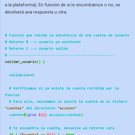
a la plataforma). En función de si lo encontramos o no, se
devolverá una respuesta u otra.
# Funcion que valida la existencia de una cuenta de usuario
# Retorno 0 --> usuario ya existente
# Retorno 1 --> usuario valido
# ----------
----------
----------
----------
---------- 
validar_usuario
()
{
  validacion
=
1
  # Verificamos si ya existe la cuenta recibida por la 
funcion
  # Para ello, validamos si existe la cuenta en el fichero 
"cuentas"
 del directorio 
"accesos"
  cuenta
=$(
grep
${1}
 accesos/cuentas
)
  # Si encuentra la cuenta, devuelve un retorno cero