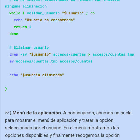
ninguna eliminacion
while
!
 validar_usuario 
"$usuario"
;
do
echo
"Usuario no encontrado"
return
 1
done
  # Eliminar usuario
grep
 -Ev 
"$usuario"
 accesos/cuentas 
>
 accesos/cuentas_tmp
mv
 accesos/cuentas_tmp accesos/cuentas
echo
"$usuario eliminado"
}
5º)
Menú de la aplicación
: A continuación, abrimos un bucle
para mostrar el menú de aplicación y tratar la opción
seleccionada por el usuario. En el menú mostramos las
opciones disponibles y finalmente recogemos la opción