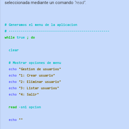
seleccionada mediante un comando
"read"
.
# Generamos el menu de la aplicacion
# ----------
----------
----------
----------
---------- 
while
 true 
;
do
  clear
  # Mostrar opciones de menu
echo
"Gestion de usuarios"
echo
"1: Crear usuario"
echo
"2: Eliminar usuario"
echo
"3: Listar usuarios"
echo
"4: Salir"
read
 -sn1 opcion
echo
""