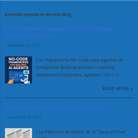
Entradas populares de este blog
Los 10 mejores Frameworks No-Code para
construir Agentes IA
-
diciembre 15, 2025
Los frameworks No-Code para agentes de
Inteligencia Artificial permiten construir
asistentes inteligentes, agentes LLM o flujos
RAG complejos sin necesidad de programar. Se
READ MORE »
apoyan en interfaces visuales, configuración
declarativa o flujos tipo drag & drop para que
cualquier desarrollador (no técnico) pueda
Patrones de Diseño GOF (Gang of Four)
diseñar, probar y desplegar agentes que
-
noviembre 25, 2024
interactúen con usuarios o datos. Gracias a
estos entornos, es posible construir desde
Los Patrones de Diseño de la "Gang of Four"
simples chatbots hasta sistemas avanzados