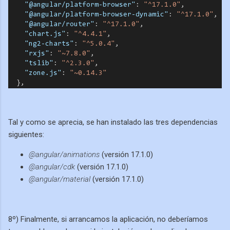
"@angular/platform-browser"
: 
"^17.1.0"
,
"@angular/platform-browser-dynamic"
: 
"^17.1.0"
,
"@angular/router"
: 
"^17.1.0"
,
"chart.js"
: 
"^4.4.1"
,
"ng2-charts"
: 
"^5.0.4"
,
"rxjs"
: 
"~7.8.0"
,
"tslib"
: 
"^2.3.0"
,
"zone.js"
: 
"~0.14.3"
  },
Tal y como se aprecia, se han instalado las tres dependencias
siguientes:
@angular/animations
(versión 17.1.0)
@angular/cdk
(versión 17.1.0)
@angular/material
(versión 17.1.0)
8º) Finalmente, si arrancamos la aplicación, no deberíamos