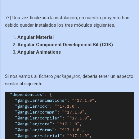
7º) Una vez finalizada la instalación, en nuestro proyecto han
debido quedar instalados los tres módulos siguientes.
Angular Material
Angular Component Development Kit (CDK)
Angular Animations
Si nos vamos al fichero
package.json
, debería tener un aspecto
similar al siguiente.
"dependencies"
: {
"@angular/animations"
: 
"^17.1.0"
,
"@angular/cdk"
: 
"^17.1.0"
,
"@angular/common"
: 
"^17.1.0"
,
"@angular/compiler"
: 
"^17.1.0"
,
"@angular/core"
: 
"^17.1.0"
,
"@angular/forms"
: 
"^17.1.0"
,
"@angular/material"
: 
"^17.1.0"
,