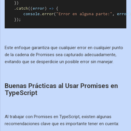
    })
    .
catch
((
error
) 
=>
 {
console
.
error
(
"Error en alguna parte:"
, 
error
)
    });
Este enfoque garantiza que cualquier error en cualquier punto
de la cadena de Promises sea capturado adecuadamente,
evitando que se desperdicie un posible error sin manejar.
Buenas Prácticas al Usar Promises en
TypeScript
Al trabajar con Promises en TypeScript, existen algunas
recomendaciones clave que es importante tener en cuenta: