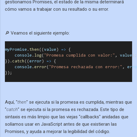
gestionamos Promises, el estado de la misma determinará
cómo vamos a trabajar con su resultado o su error.
🔎 Veamos el siguiente ejemplo:
myPromise
.
then
((
value
) 
=>
 {
console
.
log
(
"Promesa cumplida con valor:"
, 
value
);
}).
catch
((
error
) 
=>
 {
console
.
error
(
"Promesa rechazada con error:"
, 
erro
});
Aquí, "
then
" se ejecuta si la promesa es cumplida, mientras que
"
catch
" se ejecuta si la promesa es rechazada. Este tipo de
sintaxis es más limpio que las viejas "callbacks" anidadas que
solíamos usar en JavaScript antes de que existieran las
Promises, y ayuda a mejorar la legibilidad del código.