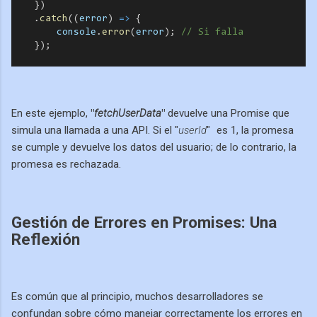
    })
    .
catch
((
error
) 
=>
 {
console
.
error
(
error
); 
// Si falla
    });
En este ejemplo,
"
fetchUserData
"
devuelve una Promise que
simula una llamada a una API. Si el "
userId
"
es 1, la promesa
se cumple y devuelve los datos del usuario; de lo contrario, la
promesa es rechazada.
Gestión de Errores en Promises: Una
Reflexión
Es común que al principio, muchos desarrolladores se
confundan sobre cómo manejar correctamente los errores en