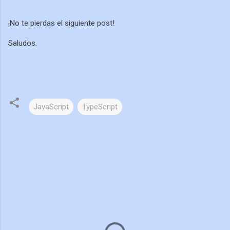
¡No te pierdas el siguiente post!
Saludos.
JavaScript
TypeScript
C
o
m
e
n
t
a