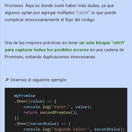
Promises. Aquí es donde suele haber más dudas, ya que
algunos optan por agregar múltiples "
catch
", lo que puede
complicar innecesariamente el flujo del código.
Una de las mejores prácticas es tener
un solo bloque "
catch
"
para capturar todos los posibles errores
en una cadena de
Promises, evitando duplicaciones innecesarias:
🔎 Veamos el siguiente ejemplo:
myPromise
    .
then
((
value
) 
=>
 {
console
.
log
(
"Valor:"
, 
value
);
return
secondPromise
();
    })
    .
then
((
secondValue
) 
=>
 {
console
.
log
(
"Segundo valor:"
, 
secondValue
);