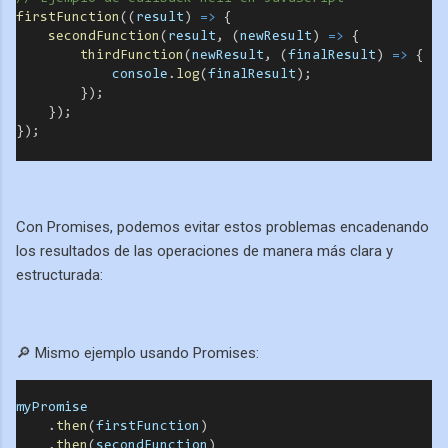
firstFunction
((
result
) 
=>
 {
secondFunction
(
result
, (
newResult
) 
=>
 {
thirdFunction
(
newResult
, (
finalResult
) 
=>
 {
console
.
log
(
finalResult
);
        });
    });
});
Con Promises, podemos evitar estos problemas encadenando
los resultados de las operaciones de manera más clara y
estructurada:
🔎 Mismo ejemplo usando Promises:
myPromise
    .
then
(
firstFunction
)
    .
then
(
secondFunction
)