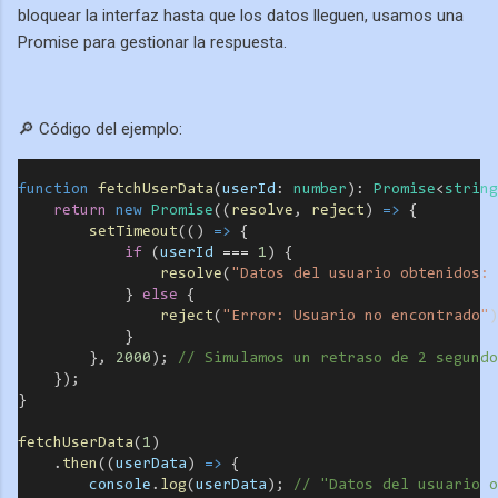
bloquear la interfaz hasta que los datos lleguen, usamos una
Promise para gestionar la respuesta.
🔎 Código del ejemplo:
function
fetchUserData
(
userId
:
number
)
:
Promise
<
string
return
new
Promise
((
resolve
, 
reject
) 
=>
 {
setTimeout
(() 
=>
 {
if
 (
userId
===
1
) {
resolve
(
"Datos del usuario obtenidos: 
            } 
else
 {
reject
(
"Error: Usuario no encontrado"
)
            }
        }, 
2000
); 
// Simulamos un retraso de 2 segundo
    });
}
fetchUserData
(
1
)
    .
then
((
userData
) 
=>
 {
console
.
log
(
userData
); 
// "Datos del usuario o