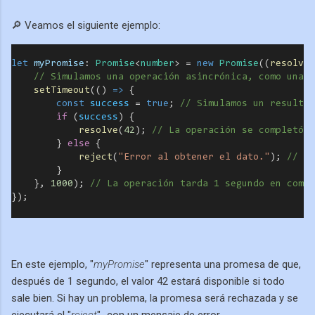
🔎 Veamos el siguiente ejemplo:
let
myPromise
:
Promise
<
number
> 
=
new
Promise
((
resolve
,
// Simulamos una operación asincrónica, como una l
setTimeout
(() 
=>
 {
const
success
=
true
; 
// Simulamos un resultad
if
 (
success
) {
resolve
(
42
); 
// La operación se completó e
        } 
else
 {
reject
(
"Error al obtener el dato."
); 
// La
        }
    }, 
1000
); 
// La operación tarda 1 segundo en compl
});
En este ejemplo, "
myPromise
" representa una promesa de que,
después de 1 segundo, el valor 42 estará disponible si todo
sale bien. Si hay un problema, la promesa será rechazada y se
ejecutará el "
reject
"
con un mensaje de error.