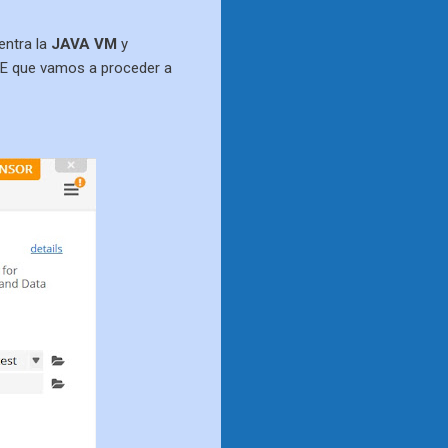
entra la
JAVA VM
y
IDE que vamos a proceder a