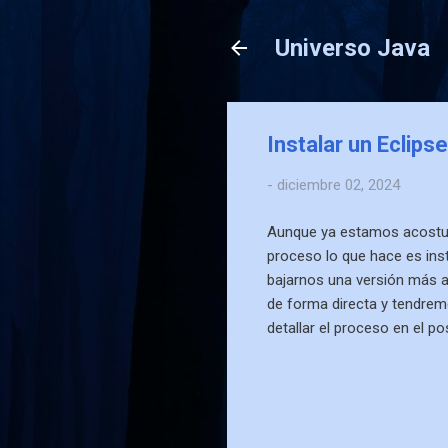
Universo Java
Instalar un Eclips
-
diciembre 02, 2024
Aunque ya estamos acostumb
proceso lo que hace es inst
bajarnos una versión más an
de forma directa y tendrem
detallar el proceso en el po