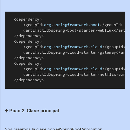
<
dependency
>
<
groupId
>
org
.
springframework
.
boot
</
groupId
>
<
artifactId
>
spring
-
boot
-
starter
-
webflux
</
artif
</
dependency
>
<
dependency
>
<
groupId
>
org
.
springframework
.
cloud
</
groupId
>
<
artifactId
>
spring
-
cloud
-
starter
-
gateway
</
arti
</
dependency
>
<
dependency
>
<
groupId
>
org
.
springframework
.
cloud
</
groupId
>
<
artifactId
>
spring
-
cloud
-
starter
-
netflix
-
eurek
</
dependency
>
➕ Paso 2: Clase principal
Nos creamos la clase con @SpringBootApplication.