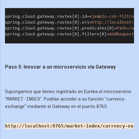
spring.cloud.gateway.routes[0].id=
ejemplo-con-filtro
spring.cloud.gateway.routes[0].uri=
http://localhost:80
spring.cloud.gateway.routes[0].predicates[0]=
Path=/api
spring.cloud.gateway.routes[0].filters[0]=
AddRequestHe
Paso 5: Invocar a un microservicio vía Gateway
Supongamos que tienes registrado en Eureka el microservicio
"
MARKET-INDEX
". Podrías acceder a su función "currency-
exchange" mediante el Gateway en el puerto 8765:
http://localhost:8765/market-index/currency-exch