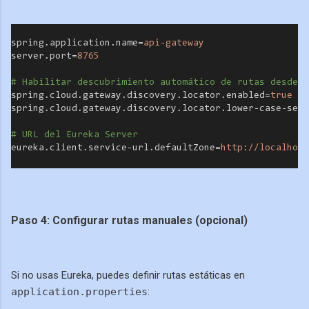
spring.application.name=
api-gateway
server.port=
8765
# Habilitar descubrimiento automático de rutas desde E
spring.cloud.gateway.discovery.locator.enabled=
true
spring.cloud.gateway.discovery.locator.lower-case-serv
# URL del Eureka Server
eureka.client.service-url.defaultZone=
http://localhost
Paso 4: Configurar rutas manuales (opcional)
Si no usas Eureka, puedes definir rutas estáticas en
application.properties
: