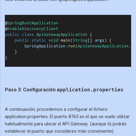
@
SpringBootApplication
@
EnableDiscoveryClient
public
class
ApiGatewayApplication
 {
public
static
void
main
(
String
[] 
args
) {
SpringApplication
.
run
(
ApiGatewayApplication
.
cl
    }
}
Paso 3: Configuración
application.properties
A continuación, procedemos a configurar el fichero
application.properties. El puerto 8765 es el que se suele utilizar
habitualmente para ubicar el API Gateway (aunque tú podrás
establecer el puerto que consideres más conveniente).