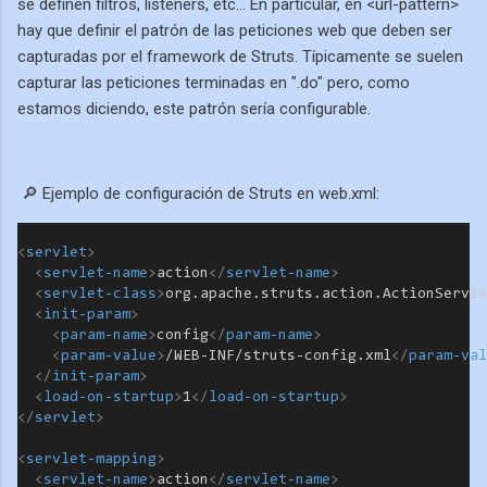
se definen filtros, listeners, etc... En particular, en <url-pattern>
hay que definir el patrón de las peticiones web que deben ser
capturadas por el framework de Struts. Típicamente se suelen
capturar las peticiones terminadas en ".do" pero, como
estamos diciendo, este patrón sería configurable.
🔎 Ejemplo de configuración de Struts en web.xml:
<
servlet
>
<
servlet-name
>
action
</
servlet-name
>
<
servlet-class
>
org.apache.struts.action.ActionServle
<
init-param
>
<
param-name
>
config
</
param-name
>
<
param-value
>
/WEB-INF/struts-config.xml
</
param-val
</
init-param
>
<
load-on-startup
>
1
</
load-on-startup
>
</
servlet
>
<
servlet-mapping
>
<
servlet-name
>
action
</
servlet-name
>