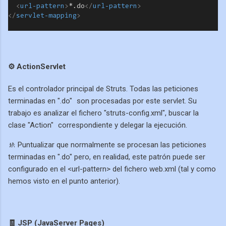
<
url-pattern
>
*.do
</
url-pattern
>
</
servlet-mapping
>
⚙️ ActionServlet
Es el controlador principal de Struts. Todas las peticiones
terminadas en ".do"
son procesadas por este servlet. Su
trabajo es analizar el fichero "struts-config.xml", buscar la
clase "Action"
correspondiente y delegar la ejecución.
🚸 Puntualizar que normalmente se procesan las peticiones
terminadas en ".do" pero, en realidad, este patrón puede ser
configurado en el <url-pattern> del fichero web.xml (tal y como
hemos visto en el punto anterior).
🧾 JSP (JavaServer Pages)