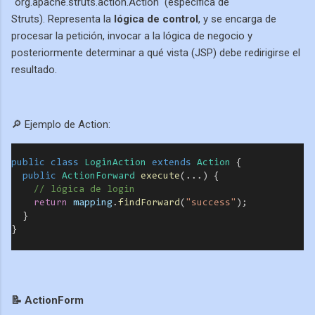
"org.apache.struts.action.Action" (específica de
Struts). Representa la
lógica de control
, y se encarga de
procesar la petición, invocar a la lógica de negocio y
posteriormente determinar a qué vista (JSP) debe redirigirse el
resultado.
🔎 Ejemplo de Action:
public
class
LoginAction
extends
Action
 {
public
ActionForward
execute
(...) {
// lógica de login
return
mapping
.
findForward
(
"success"
);
  }
}
📝 ActionForm