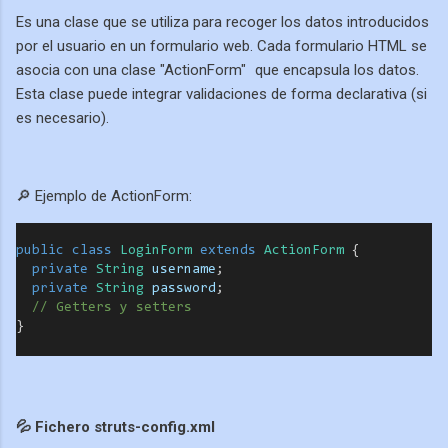
Es una clase que se utiliza para recoger los datos introducidos
por el usuario en un formulario web. Cada formulario HTML se
asocia con una clase "ActionForm"
que encapsula los datos.
Esta clase puede integrar validaciones de forma declarativa (si
es necesario).
🔎 Ejemplo de ActionForm:
public
class
LoginForm
extends
ActionForm
 {
private
String
username
;
private
String
password
;
// Getters y setters
}
💦 Fichero struts-config.xml