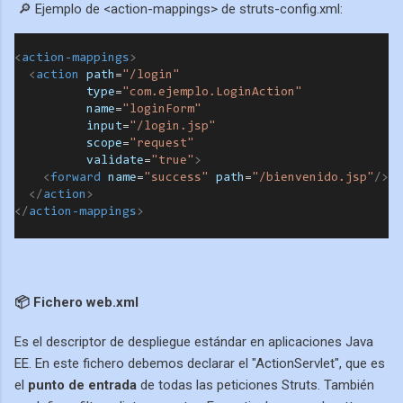
🔎 Ejemplo de <action-mappings> de struts-config.xml:
<
action-mappings
>
  <
action
path
=
"/login"
type
=
"com.ejemplo.LoginAction"
name
=
"loginForm"
input
=
"/login.jsp"
scope
=
"request"
  validate
=
"true"
>
  <
forward
name
=
"success"
path
=
"/bienvenido.jsp"
/>
  </
action
>
</
action-mappings
>
📦 Fichero web.xml
Es el descriptor de despliegue estándar en aplicaciones Java
EE. En este fichero debemos declarar el "ActionServlet", que es
el
punto de entrada
de todas las peticiones Struts. También