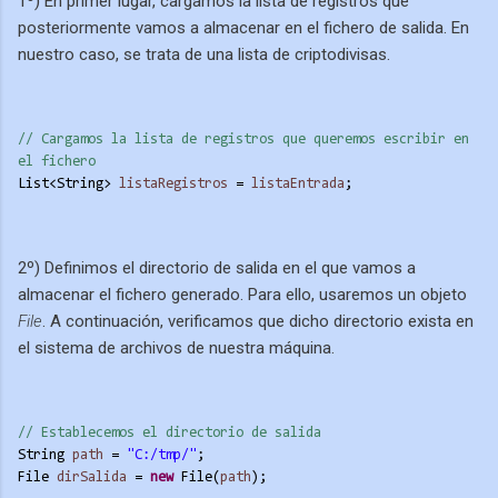
1º) En primer lugar, cargamos la lista de registros que
posteriormente vamos a almacenar en el fichero de salida. En
nuestro caso, se trata de una lista de criptodivisas.
// Cargamos la lista de registros que queremos escribir en 
el fichero
List<String> 
listaRegistros
 = 
listaEntrada
;
2º) Definimos el directorio de salida en el que vamos a
almacenar el fichero generado. Para ello, usaremos un objeto
File
. A continuación, verificamos que dicho directorio exista en
el sistema de archivos de nuestra máquina.
// Establecemos el directorio de salida
String 
path
 = 
"C:/tmp/"
;
File 
dirSalida
 = 
new
 File(
path
);