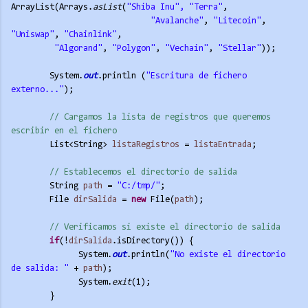
ArrayList(Arrays.
asList
(
"Shiba Inu"
, 
"Terra"
, 
"Avalanche"
,
 "Litecoin"
,
"Uniswap"
,
 "Chainlink"
,
"Algorand"
,
 "Polygon"
, 
"Vechain"
, 
"Stellar"
));
System.
out
.println (
"Escritura de fichero 
externo..."
);
// Cargamos la lista de registros que queremos 
escribir en el fichero
List<String> 
listaRegistros
 = 
listaEntrada
;
// Establecemos el directorio de salida
String 
path
 = 
"C:/tmp/"
;
File 
dirSalida
 = 
new
 File(
path
);
// Verificamos si existe el directorio de salida
if
(!
dirSalida
.isDirectory()) {
System.
out
.println(
"No existe el directorio 
de salida: "
 + 
path
);
System.
exit
(1);
}