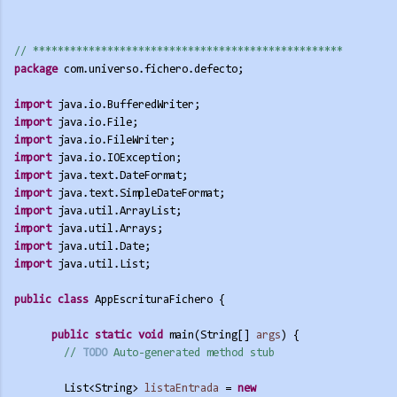
// **********
**********
**********
**********
********** 
package
 com.universo.fichero.defecto;
import
 java.io.BufferedWriter;
import
 java.io.File;
import
 java.io.FileWriter;
import
 java.io.IOException;
import
 java.text.DateFormat;
import
 java.text.SimpleDateFormat;
import
 java.util.ArrayList;
import
 java.util.Arrays;
import
 java.util.Date;
import
 java.util.List;
public
class
 AppEscrituraFichero {
public
static
void
 main(String[] 
args
) {
// 
TODO
 Auto-generated method stub
List<String> 
listaEntrada
 = 
new