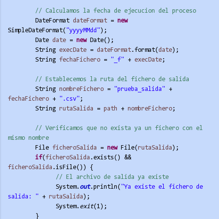
// Calculamos la fecha de ejecucion del proceso
DateFormat 
dateFormat
 = 
new
SimpleDateFormat(
"yyyyMMdd"
);
Date 
date
 = 
new
 Date();
String 
execDate
 = 
dateFormat
.format(
date
);
String 
fechaFichero
 = 
"_f"
 + 
execDate
;
// Establecemos la ruta del fichero de salida
String 
nombreFichero
 = 
"prueba_salida"
 + 
fechaFichero
 + 
".csv"
;
String 
rutaSalida
 = 
path
 + 
nombreFichero
;
// Verificamos que no exista ya un fichero con el 
mismo nombre
File 
ficheroSalida
 = 
new
 File(
rutaSalida
);
if
(
ficheroSalida
.exists() && 
ficheroSalida
.isFile()) {
// El archivo de salida ya existe
System.
out
.println(
"Ya existe el fichero de 
salida: "
 + 
rutaSalida
);
System.
exit
(1);
}