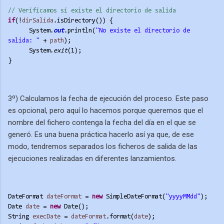
// Verificamos si existe el directorio de salida
if
(!
dirSalida
.isDirectory()) {
System.
out
.println(
"No existe el directorio de 
salida: "
 + 
path
);
System.
exit
(1);
}
3º) Calculamos la fecha de ejecución del proceso. Este paso
es opcional, pero aquí lo hacemos porque queremos que el
nombre del fichero contenga la fecha del día en el que se
generó. Es una buena práctica hacerlo así ya que, de ese
modo, tendremos separados los ficheros de salida de las
ejecuciones realizadas en diferentes lanzamientos.
DateFormat 
dateFormat
 = 
new
 SimpleDateFormat(
"yyyyMMdd"
);
Date 
date
 = 
new
 Date();
String 
execDate
 = 
dateFormat
.format(
date
);