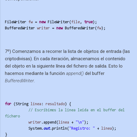
FileWriter 
fw
 = 
new
 FileWriter(
file
, 
true
);
BufferedWriter 
writer
 = 
new
 BufferedWriter(
fw
);
7º) Comenzamos a recorrer la lista de objetos de entrada (las
criptodivisas). En cada iteración, almacenamos el contenido
del objeto en la siguiente línea del fichero de salida. Esto lo
hacemos mediante la función
append()
del buffer
BufferedWriter
.
for
 (String 
linea
: 
resultado
) {
// Escribimos la linea leida en el buffer del 
fichero
writer
.append(
linea
 + 
"\n"
);
System.
out
.println(
"Registro: "
 + 
linea
);
}