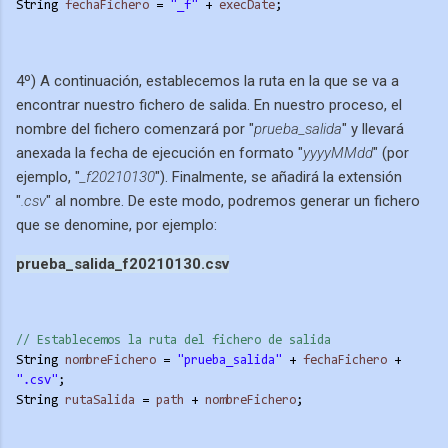
String 
fechaFichero
 = 
"_f"
 + 
execDate
;
4º) A continuación, establecemos la ruta en la que se va a
encontrar nuestro fichero de salida. En nuestro proceso, el
nombre del fichero comenzará por "
prueba_salida
" y llevará
anexada la fecha de ejecución en formato "
yyyyMMdd
" (por
ejemplo, "
_f20210130
"). Finalmente, se añadirá la extensión
"
.csv
" al nombre. De este modo, podremos generar un fichero
que se denomine, por ejemplo:
prueba_salida_f20210130.csv
// Establecemos la ruta del fichero de salida
String 
nombreFichero
 = 
"prueba_salida"
 + 
fechaFichero
 + 
".csv"
;
String 
rutaSalida
 = 
path
 + 
nombreFichero
;