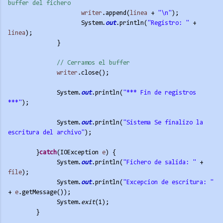
buffer del fichero
writer
.append(
linea
 + 
"\n"
);
System.
out
.println(
"Registro: "
 + 
linea
);
}
// Cerramos el buffer
writer
.close();
System.
out
.println(
"*** Fin de registros 
***"
);
System.
out
.println(
"Sistema Se finalizo la 
escritura del archivo"
);
}
catch
(IOException 
e
) {  
System.
out
.println(
"Fichero de salida: "
 + 
file
);
System.
out
.println(
"Excepcion de escritura: "
+ 
e
.getMessage());
System.
exit
(1);
}