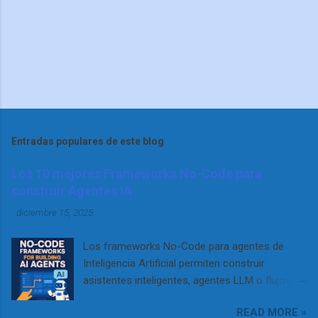
Entradas populares de este blog
Los 10 mejores Frameworks No-Code para
construir Agentes IA
-
diciembre 15, 2025
Los frameworks No-Code para agentes de
Inteligencia Artificial permiten construir
asistentes inteligentes, agentes LLM o flujos
RAG complejos sin necesidad de programar. Se
READ MORE »
apoyan en interfaces visuales, configuración