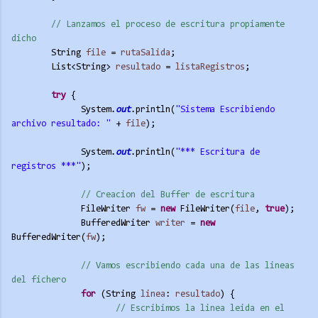
// Lanzamos el proceso de escritura propiamente 
dicho
String 
file
 = 
rutaSalida
;
List<String> 
resultado
 = 
listaRegistros
;
try
 {
System.
out
.println(
"Sistema Escribiendo 
archivo resultado: "
 + 
file
);
System.
out
.println(
"*** Escritura de 
registros ***"
);
// Creacion del Buffer de escritura
FileWriter 
fw
 = 
new
 FileWriter(
file
, 
true
);
BufferedWriter 
writer
 = 
new
BufferedWriter(
fw
);
// Vamos escribiendo cada una de las lineas 
del fichero
for
 (String 
linea
: 
resultado
) {
// Escribimos la linea leida en el 