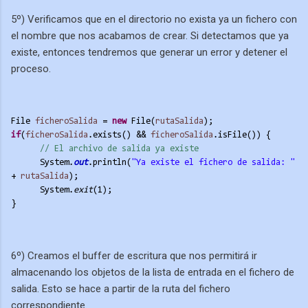
5º) Verificamos que en el directorio no exista ya un fichero con
el nombre que nos acabamos de crear. Si detectamos que ya
existe, entonces tendremos que generar un error y detener el
proceso.
File 
ficheroSalida
 = 
new
 File(
rutaSalida
);
if
(
ficheroSalida
.exists() && 
ficheroSalida
.isFile()) {
// El archivo de salida ya existe
System.
out
.println(
"Ya existe el fichero de salida: "
+ 
rutaSalida
);
System.
exit
(1);
}
6º) Creamos el buffer de escritura que nos permitirá ir
almacenando los objetos de la lista de entrada en el fichero de
salida. Esto se hace a partir de la ruta del fichero
correspondiente.