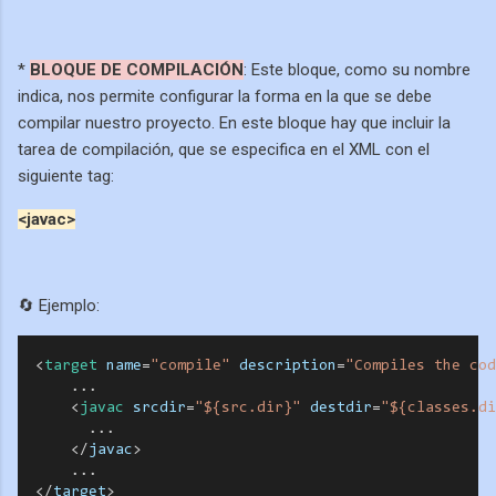
*
BLOQUE DE COMPILACIÓN
: Este bloque, como su nombre
indica, nos permite configurar la forma en la que se debe
compilar nuestro proyecto. En este bloque hay que incluir la
tarea de compilación, que se especifica en el XML con el
siguiente tag:
<javac>
🔄 Ejemplo:
<
target
name
=
"compile"
description
=
"Compiles the cod
...
<
javac
srcdir
=
"${src.dir}"
destdir
=
"${classes.di
...
<
/
javac
>
  ... 
<
/
target
>