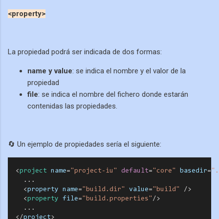
<property>
La propiedad podrá ser indicada de dos formas:
name y value
: se indica el nombre y el valor de la
propiedad
file
: se indica el nombre del fichero donde estarán
contenidas las propiedades.
🔄 Un ejemplo de propiedades sería el siguiente:
  <
project
name
=
"project-iu"
default
=
"core"
basedir
=
".
    ... 
<
property
name
=
"build.dir"
value
=
"build"
/
>
  <
property
file
=
"build.properties"
/
>
    ... 
  <
/
project
>