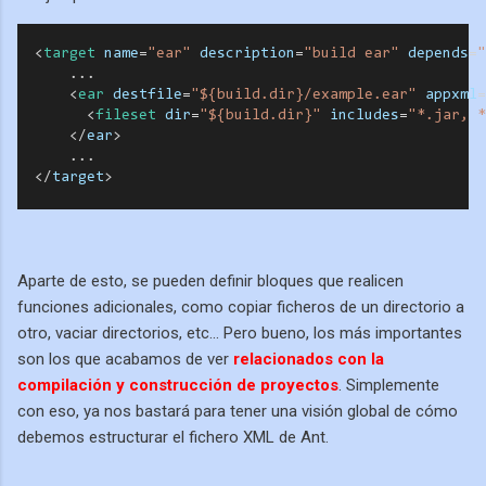
<
target
name
=
"ear"
description
=
"build ear"
depends
=
"
...
<
ear
destfile
=
"${build.dir}/example.ear"
appxml
=
<
fileset
dir
=
"${build.dir}"
includes
=
"*.jar, *
<
/
ear
>
      ... 
<
/
target
>
Aparte de esto, se pueden definir bloques que realicen
funciones adicionales, como copiar ficheros de un directorio a
otro, vaciar directorios, etc... Pero bueno, los más importantes
son los que acabamos de ver
relacionados con la
compilación y construcción de proyectos
. Simplemente
con eso, ya nos bastará para tener una visión global de cómo
debemos estructurar el fichero XML de Ant.