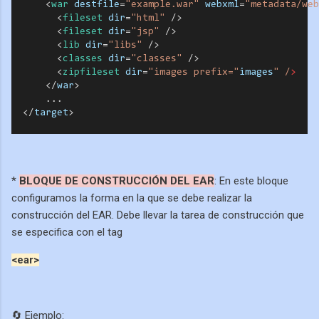
<
war
destfile
=
"example.war"
webxml
=
"metadata/web
<
fileset
dir
=
"html"
/
>
<
fileset
dir
=
"jsp"
/
>
<
lib
dir
=
"libs"
/
>
<
classes
dir
=
"classes"
/
>
<
zipfileset
dir
=
"images prefix="
images
" /
>
<
/
war
>
      ... 
<
/
target
>
*
BLOQUE DE CONSTRUCCIÓN DEL EAR
: En este bloque
configuramos la forma en la que se debe realizar la
construcción del EAR. Debe llevar la tarea de construcción que
se especifica con el tag
<ear>
🔄 Ejemplo: