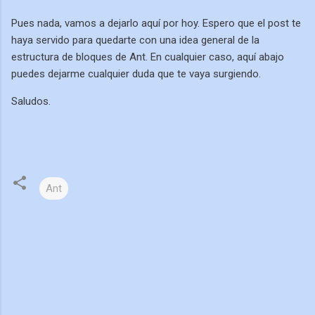
Pues nada, vamos a dejarlo aquí por hoy. Espero que el post te
haya servido para quedarte con una idea general de la
estructura de bloques de Ant. En cualquier caso, aquí abajo
puedes dejarme cualquier duda que te vaya surgiendo.
Saludos.
Ant
C
o
m
e
n