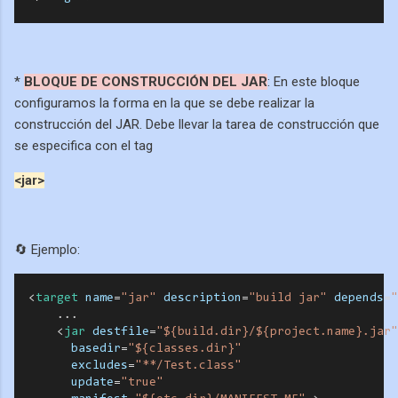
*
BLOQUE DE CONSTRUCCIÓN DEL JAR
: En este bloque
configuramos la forma en la que se debe realizar la
construcción del JAR. Debe llevar la tarea de construcción que
se especifica con el tag
<jar>
🔄 Ejemplo:
<
target
name
=
"jar"
description
=
"build jar"
depends
=
"
...
<
jar
destfile
=
"${build.dir}/${project.name}.jar"
basedir
=
"${classes.dir}"
excludes
=
"**/Test.class"
update
=
"true"