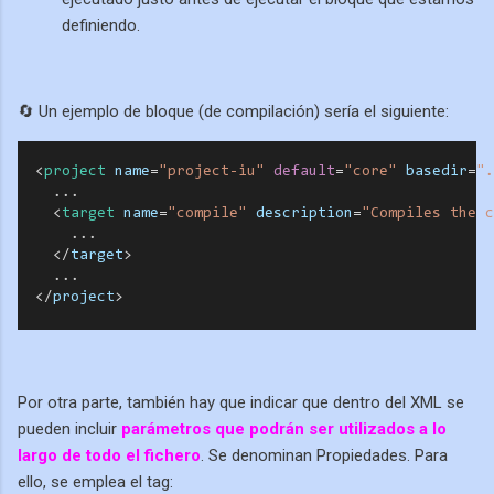
definiendo.
🔄 Un ejemplo de bloque (de compilación) sería el siguiente:
  <
project
name
=
"project-iu"
default
=
"core"
basedir
=
".
    ... 
    <
target
name
=
"compile"
description
=
"Compiles the c
...
    <
/
target
>
    ... 
  <
/
project
>
Por otra parte, también hay que indicar que dentro del XML se
pueden incluir
parámetros que podrán ser utilizados a lo
largo de todo el fichero
. Se denominan Propiedades. Para
ello, se emplea el tag: