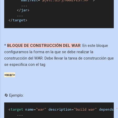
manifest
=
"${etc.dir}/MANIFEST.MF"
>
...
<
/
jar
>
  ... 
<
/
target
>
*
BLOQUE DE CONSTRUCCIÓN DEL WAR
: En este bloque
configuramos la forma en la que se debe realizar la
construcción del WAR. Debe llevar la tarea de construcción que
se especifica con el tag
<war>
🔄 Ejemplo:
<
target
name
=
"war"
description
=
"build war"
depends
=
"
...