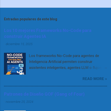
Entradas populares de este blog
Los 10 mejores Frameworks No-Code para
construir Agentes IA
-
diciembre 15, 2025
Los frameworks No-Code para agentes de
Inteligencia Artificial permiten construir
asistentes inteligentes, agentes LLM o flujos
RAG complejos sin necesidad de programar. Se
READ MORE »
apoyan en interfaces visuales, configuración
declarativa o flujos tipo drag & drop para que
cualquier desarrollador (no técnico) pueda
Patrones de Diseño GOF (Gang of Four)
diseñar, probar y desplegar agentes que
-
noviembre 25, 2024
interactúen con usuarios o datos. Gracias a
estos entornos, es posible construir desde