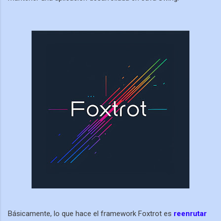
Básicamente,
lo que hace el framework Foxtrot es
reenrutar