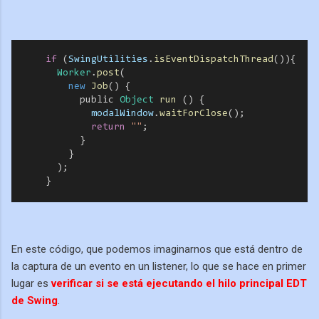
if
 (
SwingUtilities
.
isEventDispatchThread
()){
Worker
.
post
(
new
Job
() {
            public 
Object
run
 () {
  modalWindow
.
waitForClose
();
  return
""
;
            }
          }
);
      }
En este código, que podemos imaginarnos que está dentro de
la captura de un evento en un listener, lo que se hace en primer
lugar es
verificar si se está ejecutando el hilo principal EDT
de Swing
.